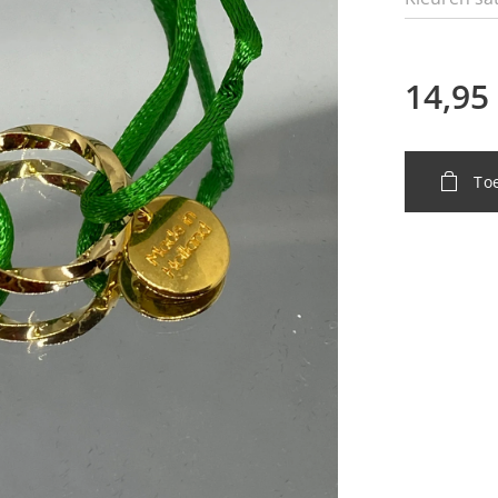
14,95
To