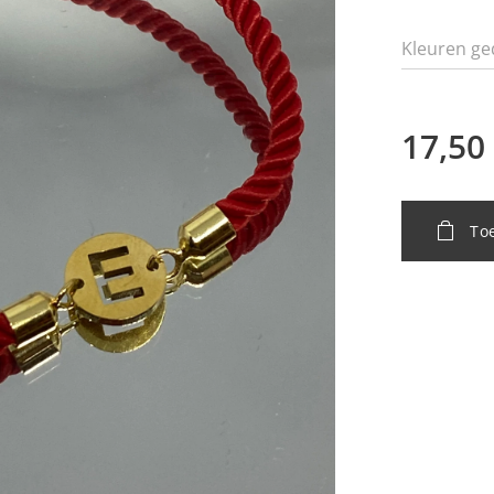
Kleuren ge
17,50
To