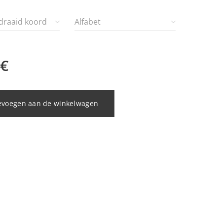
draaid koord
Alfabet
€
evoegen aan de winkelwagen