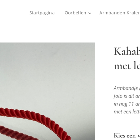
Startpagina
Oorbellen
Armbanden Krale
Kahah
met le
Armbandje g
foto is dit
in nog 11 an
met een lett
Kies een v