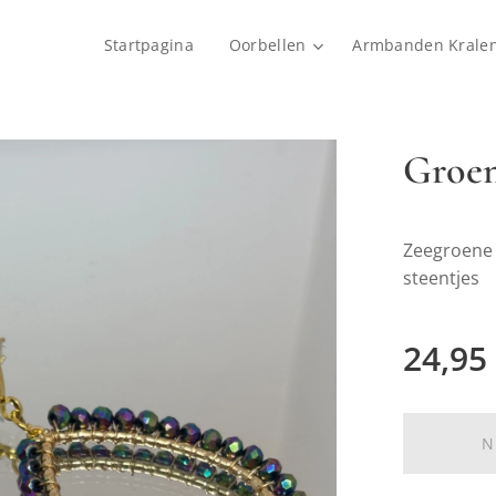
Startpagina
Oorbellen
Armbanden Krale
Groen
Zeegroene 
steentjes
24,95
N